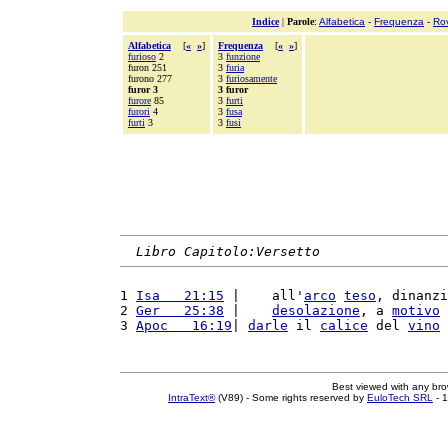
Indice
|
Parole
:
Alfabetica
-
Frequenza
-
Ro
Alfabetica
[
«
»
]
Frequenza
[
«
»
]
furioso
2
3
funzione
furon 251
3
furia
furono 277
3
furiosamente
furor 3
3 furor
furore
85
3
furti
furori
4
3
fusa
furti
3
3
fusi
Libro Capitolo:Versetto
1 
Isa   21:15
 |    all'
arco
teso
, dinanzi
2 
Ger   25:38
 |    
desolazione
, a 
motivo
 
3 
Apoc   16:19
| 
darle
 il 
calice
 del 
vino
 
Best viewed with any br
IntraText®
(V89) - Some rights reserved by
EuloTech SRL
- 1