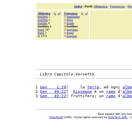
Indice
|
Parole
:
Alfabetica
-
Frequenza
-
Ro
Alfabetica
[
«
»
]
Frequenza
[
«
»
]
fruttifera
1
3
fraudolenta
fruttifere
2
3
frigia
fruttiferi
6
3
fronde
fruttifero 3
3 fruttifero
frutto
187
3
fuggiamo
fruttò
2
3
fuggir
fu 1374
3
fuggirete
Libro Capitolo:Versetto
1 
Gen    1:29
|     la 
terra
, ed ogni 
albe
2 
Gen   49:22
|  
Giuseppe
 è un 
ramo
 d'
albe
3 
Gen   49:22
| fruttifero; un 
ramo
 d'
albe
Best viewed with any br
IntraText®
(V89) - Some rights reserved by
EuloTech SRL
- 1