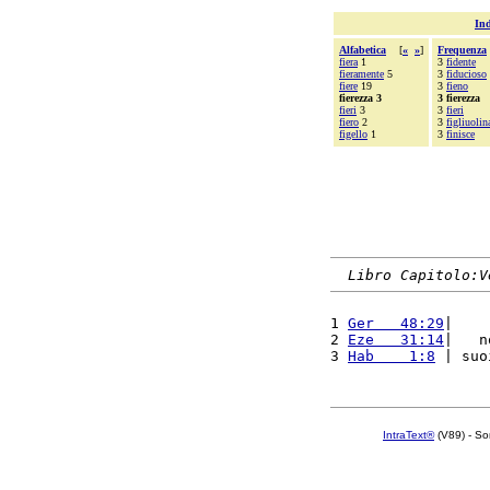
Ind
Alfabetica
[
«
»
]
Frequenza
fiera
1
3
fidente
fieramente
5
3
fiducioso
fiere
19
3
fieno
fierezza 3
3 fierezza
fieri
3
3
fieri
fiero
2
3
figliuolin
figello
1
3
finisce
Libro Capitolo:V
1 
Ger   48:29
|    
2 
Eze   31:14
|   n
3 
Hab    1:8
 | suo
IntraText®
(V89) - So