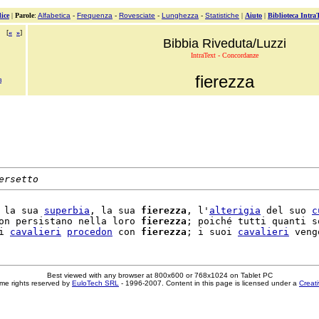
ice
|
Parole
:
Alfabetica
-
Frequenza
-
Rovesciate
-
Lunghezza
-
Statistiche
|
Aiuto
|
Biblioteca Intra
[
«
»
]
Bibbia Riveduta/Luzzi
IntraText - Concordanze
fierezza
a
ersetto
 la sua 
superbia
, la sua 
fierezza
, l'
alterigia
 del suo 
c
on persistano nella loro 
fierezza
; poiché tutti quanti so
i 
cavalieri
procedon
 con 
fierezza
; i suoi 
cavalieri
Best viewed with any browser at 800x600 or 768x1024 on Tablet PC
me rights reserved by
EuloTech SRL
- 1996-2007. Content in this page is licensed under a
Creat