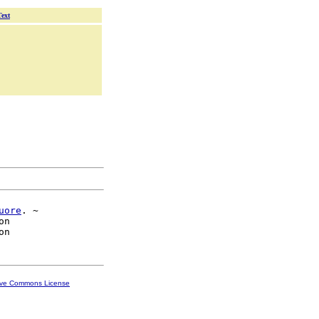
Text
uore
. ~

n

ive Commons License