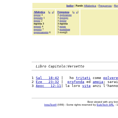
Indice
|
Parole
:
Alfabetica
-
Frequenza
-
Ro
Alfabetica
[
«
»
]
Frequenza
[
«
»
]
espose
3
3
esplorarono
esposero
1
3
espongo
esposi
2
3
espose
esposta 3
3 esposta
esposti
4
3
esrom
esposto
7
3
essendone
espressamente
6
3 essergli
Libro Capitolo:Versetto
1 
Sal   18:42
 |   ho 
tritati
 come 
polvere
2 
Eze   23:32
 |  
profonda
 ed 
ampia
; sarai
3 
Apoc   12:11
| la loro 
vita
 anzi l'hanno
Best viewed with any br
IntraText®
(V89) - Some rights reserved by
EuloTech SRL
- 1