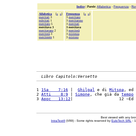
Indice
|
Parole
:
Alfabetica
-
Frequenza
-
Ro
Alfabetica
[
«
»
]
Frequenza
[
«
»
]
esercitati
3
3
esercitano
esèrcitati
1
3
esercitarono
esercitato
5
3
esercitati
esercitava 3
3 esercitava
esercitavano
2
3
eserciterà
eserciterà
3
3
esistenza
eserciterete
1
3
esistono
Libro Capitolo:Versetto
1 
1Sa    7:16
 |  
Ghilgal
 e di 
Mitspa
, ed 
2 
Atti    8:9
 | 
Simone
, che già da 
tempo
3 
Apoc   13:12
|                   12 ~Ed 
Best viewed with any br
IntraText®
(V89) - Some rights reserved by
EuloTech SRL
- 1