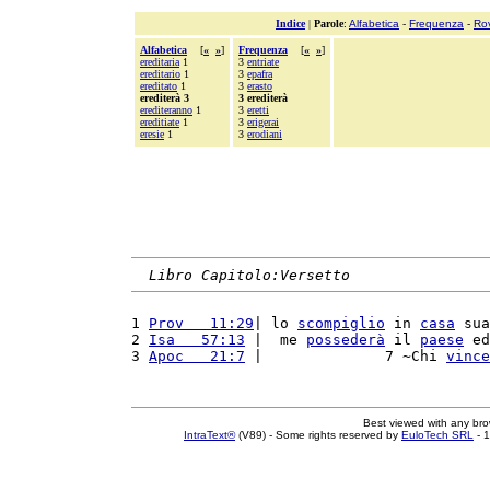
Indice
|
Parole
:
Alfabetica
-
Frequenza
-
Ro
Alfabetica
[
«
»
]
Frequenza
[
«
»
]
ereditaria
1
3
entriate
ereditario
1
3
epafra
ereditato
1
3
erasto
erediterà 3
3 erediterà
erediteranno
1
3
eretti
ereditiate
1
3
erigerai
eresie
1
3
erodiani
Libro Capitolo:Versetto
1 
Prov   11:29
| lo 
scompiglio
 in 
casa
 sua
2 
Isa   57:13
 |  me 
possederà
 il 
paese
 ed
3 
Apoc   21:7
 |              7 ~Chi 
vince
Best viewed with any br
IntraText®
(V89) - Some rights reserved by
EuloTech SRL
- 1