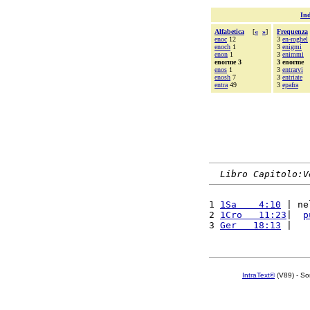
Ind
Alfabetica
[
«
»
]
Frequenza
enoc
12
3
en-roghel
enoch
1
3
enigmi
enon
1
3
enimmi
enorme 3
3 enorme
enos
1
3
entrarvi
enosh
7
3
entriate
entra
49
3
epafra
Libro Capitolo:V
1 
1Sa    4:10
 | ne
2 
1Cro   11:23
|  
p
3 
Ger   18:13
 |   
IntraText®
(V89) - So