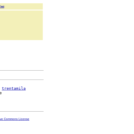
Text
 
trentamila


ive Commons License