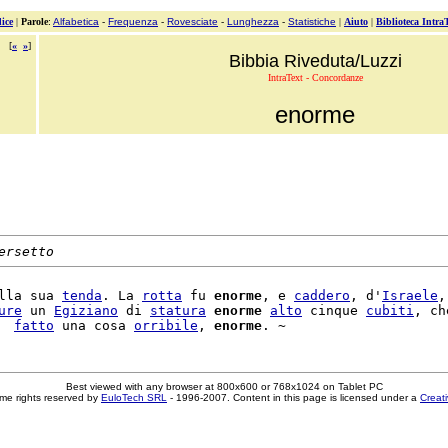
ice
|
Parole
:
Alfabetica
-
Frequenza
-
Rovesciate
-
Lunghezza
-
Statistiche
|
Aiuto
|
Biblioteca Intra
[
«
»
]
Bibbia Riveduta/Luzzi
IntraText - Concordanze
enorme
ersetto
lla sua 
tenda
. La 
rotta
 fu 
enorme
, e 
caddero
, d'
Israele
,
ure
 un 
Egiziano
 di 
statura
enorme
alto
 cinque 
cubiti
, che
  
fatto
 una cosa 
orribile
, 
enorme
Best viewed with any browser at 800x600 or 768x1024 on Tablet PC
me rights reserved by
EuloTech SRL
- 1996-2007. Content in this page is licensed under a
Creat