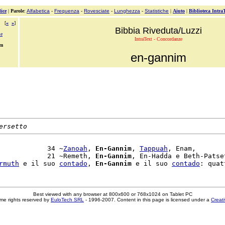
ice
|
Parole
:
Alfabetica
-
Frequenza
-
Rovesciate
-
Lunghezza
-
Statistiche
|
Aiuto
|
Biblioteca Intra
[
«
»
]
Bibbia Riveduta/Luzzi
e
IntraText - Concordanze
im
en-gannim
ersetto
            34 ~
Zanoah
, 
En-Gannim
, 
Tappuah
, Enam,

            21 ~Remeth, 
En-Gannim
, En-Hadda e Beth-Patset
rmuth
 e il suo 
contado
, 
En-Gannim
 e il suo 
contado
Best viewed with any browser at 800x600 or 768x1024 on Tablet PC
me rights reserved by
EuloTech SRL
- 1996-2007. Content in this page is licensed under a
Creat