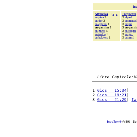
Ind
Alfabetica
[
«
»
]
Frequenza
empiva
2
3
elpaal
en-dor
2
3
emmanuel
en-eglaim
1
3
empia
en-gannim 3
3 en-gann
en-ghedi
5
3
en-roghel
en-hadda
1
3
enigmi
en-hakkore
1
3
enimmi
Libro Capitolo:V
1 
Gios   15:34
|   
2 
Gios   19:21
|   
3 
Gios   21:29
| 
Ia
IntraText®
(V89) - So