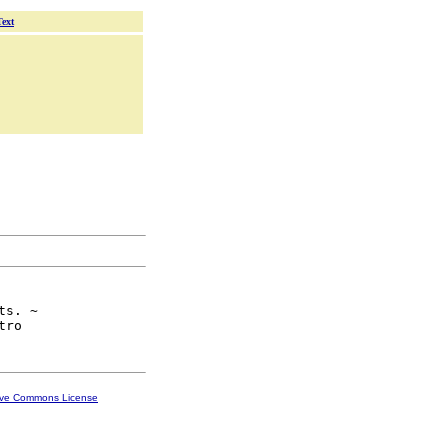
Text
s. ~

ive Commons License