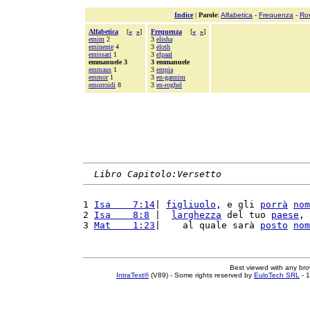
Indice
|
Parole
:
Alfabetica
-
Frequenza
-
Ro
Alfabetica
[
«
»
]
Frequenza
[
«
»
]
emim
2
3
elisha
eminente
4
3
eloth
emissari
1
3
elpaal
emmanuele 3
3 emmanuele
emmaus
1
3
empia
emmor
1
3
en-gannim
emorroidi
8
3
en-roghel
Libro Capitolo:Versetto
1 
Isa    7:14
| 
figliuolo
, e gli 
porrà
nom
2 
Isa    8:8
 |  
larghezza
 del tuo 
paese
, 
3 
Mat    1:23
|    al quale sarà 
posto
nom
Best viewed with any br
IntraText®
(V89) - Some rights reserved by
EuloTech SRL
- 1