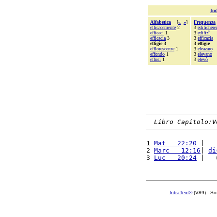
Ind
Alfabetica
[
«
»
]
Frequenza
efficacemente
2
3
edificher
efficaci
1
3
edifizî
efficacia
3
3
efficacia
effigie 3
3 effigie
efflorescenze
1
3
eleazaro
effondo
1
3
elevano
effusi
1
3
elevò
Libro Capitolo:V
1 
Mat   22:20
 |   
2 
Marc   12:16
| 
di
3 
Luc   20:24
 |   
IntraText®
(V89) - So