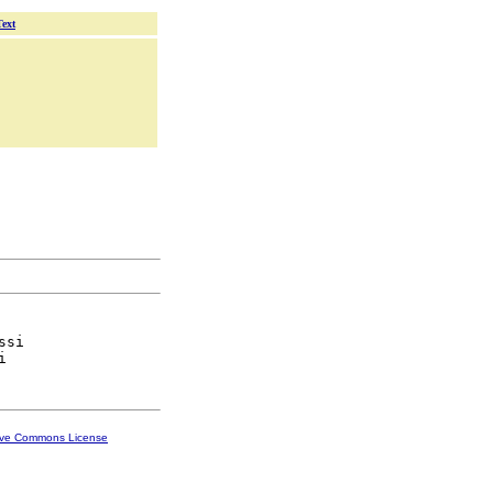
Text
ssi

ive Commons License