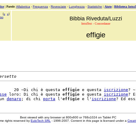
ice
|
Parole
:
Alfabetica
-
Frequenza
-
Rovesciate
-
Lunghezza
-
Statistiche
|
Aiuto
|
Biblioteca Intra
[
«
»
]
emo
Bibbia Riveduta/Luzzi
IntraText - Concordanze
effigie
ersetto
      20 ~Di chi è questa 
effigie
 e questa 
iscrizione
? ~

sse
 loro: Di chi è questa 
effigie
 e questa 
iscrizione
? E
un 
denaro
; di chi 
porta
 l'
effigie
 e l'
iscrizione
Best viewed with any browser at 800x600 or 768x1024 on Tablet PC
me rights reserved by
EuloTech SRL
- 1996-2007. Content in this page is licensed under a
Creat