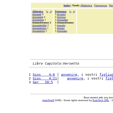
Indice
|
Parole
:
Alfabetica
-
Frequenza
-
Ro
Alfabetica
[
«
»
]
Frequenza
[
«
»
]
domande
9
3
divorava
domanderà
4
3
dolorosa
domanderai
1
3
domandare
domanderanno 3
3 domanderanno
domanderebbe
2
3
domarlo
domanderemo
1
3
domato
domanderete
2
3
dominano
Libro Capitolo:Versetto
1 
Gios    4:6
 | 
avvenire
, i vostri 
figliu
2 
Gios    4:21
|    
avvenire
, i vostri 
fig
3 
Ger   50:5
  |                          
Best viewed with any br
IntraText®
(V89) - Some rights reserved by
EuloTech SRL
- 1