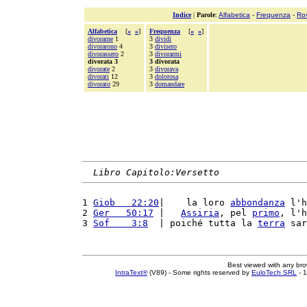
Indice
|
Parole
:
Alfabetica
-
Frequenza
-
Ro
Alfabetica
[
«
»
]
Frequenza
[
«
»
]
divorarne
1
3
dividi
divorarono
4
3
divisero
divorassero
2
3
divorarmi
divorata 3
3 divorata
divorate
2
3
divorava
divorati
12
3
dolorosa
divorato
29
3
domandare
Libro Capitolo:Versetto
1 
Giob   22:20
|    la loro 
abbondanza
 l'h
2 
Ger   50:17
 |   
Assiria
, pel 
primo
, l'h
3 
Sof    3:8
  | poiché tutta la 
terra
 sar
Best viewed with any br
IntraText®
(V89) - Some rights reserved by
EuloTech SRL
- 1