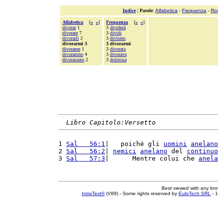
Indice
|
Parole
:
Alfabetica
-
Frequenza
-
Ro
Alfabetica
[
«
»
]
Frequenza
[
«
»
]
divorar
1
3
dividerà
divorare
7
3
dividi
divorarli
2
3
divisero
divorarmi 3
3 divorarmi
divorarne
1
3
divorata
divorarono
4
3
divorava
divorassero
2
3
dolorosa
Libro Capitolo:Versetto
1 
Sal   56:1
|   poiché gli 
uomini
anelano
2 
Sal   56:2
| 
nemici
anelano
 del 
continuo
3 
Sal   57:3
|      Mentre colui che 
anela
Best viewed with any br
IntraText®
(V89) - Some rights reserved by
EuloTech SRL
- 1