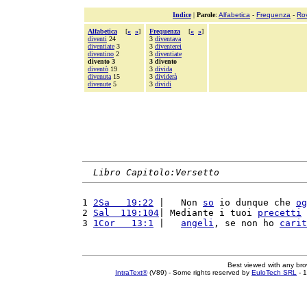
Indice
|
Parole
:
Alfabetica
-
Frequenza
-
Ro
Alfabetica
[
«
»
]
Frequenza
[
«
»
]
diventi
24
3
diventava
diventiate
3
3
diventerei
diventino
2
3
diventiate
divento 3
3 divento
diventò
19
3
divida
divenuta
15
3
dividerà
divenute
5
3
dividi
Libro Capitolo:Versetto
1 
2Sa   19:22
 |   Non 
so
 io dunque che 
og
2 
Sal  119:104
| Mediante i tuoi 
precetti
 
3 
1Cor   13:1
 |   
angeli
, se non ho 
carit
Best viewed with any br
IntraText®
(V89) - Some rights reserved by
EuloTech SRL
- 1