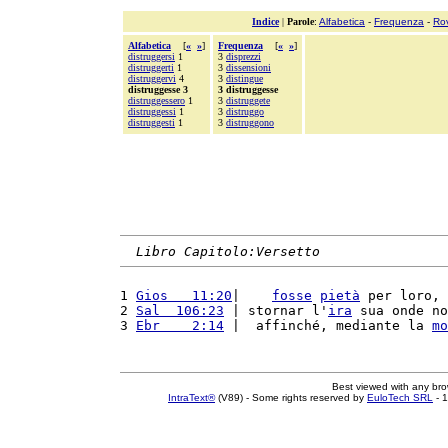
Indice
|
Parole
:
Alfabetica
-
Frequenza
-
Ro
Alfabetica
[
«
»
]
Frequenza
[
«
»
]
distruggersi
1
3
disprezzi
distruggerti
1
3
dissensioni
distruggervi
4
3
distingue
distruggesse 3
3 distruggesse
distruggessero
1
3
distruggete
distruggessi
1
3
distruggo
distruggesti
1
3
distruggono
Libro Capitolo:Versetto
1 
Gios   11:20
|    
fosse
pietà
 per loro, 
2 
Sal  106:23
 | stornar l'
ira
 sua onde no
3 
Ebr    2:14
 |  affinché, mediante la 
mo
Best viewed with any br
IntraText®
(V89) - Some rights reserved by
EuloTech SRL
- 1