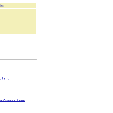
Text
olano
ive Commons License