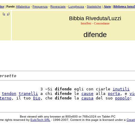
ice
|
Parole
:
Alfabetica
-
Frequenza
-
Rovesciate
-
Lunghezza
-
Statistiche
|
Aiuto
|
Biblioteca Intra
[
«
»
]
Bibbia Riveduta/Luzzi
IntraText - Concordanze
difende
ersetto
                 3 ~Si 
difende
 egli con ciarle 
inutili
 
tendon
tranelli
 a chi 
difende
 le 
cause
 alla 
porta
, e 
vi
terno
, il tuo 
Dio
, che 
difende
 la 
causa
 del suo 
popolo
Best viewed with any browser at 800x600 or 768x1024 on Tablet PC
me rights reserved by
EuloTech SRL
- 1996-2007. Content in this page is licensed under a
Creat