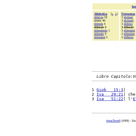
Ind
Alfabetica
[
«
»
]
Frequenza
difaccia
18
3
dichiari
difatti 40
3
dichiarò
difenda
4
3
didimo
difende 3
3 difende
difendendo
1
3
difenderà
difender
4
3
difendere
difenderà
3
3
differita
Libro Capitolo:V
1 
Giob   15:3
|    
2 
Isa   29:21
| che
3 
Isa   51:22
| l'
E
IntraText®
(V89) - So