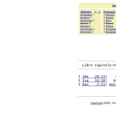
Ind
Alfabetica
[
«
»
]
Frequenza
deperiranno
1
3
demoliti
deperisce
1
3
demoni
deperiscono
1
3
dense
depone 3
3 depone
deponete
1
3
deporrà
deponevano
2
3
deporrann
depongano
1
3
desideran
Libro Capitolo:V
1 
1Re   20:11
|    
2 
Isa   10:28
|   A
3 
Dan    2:21
| 
mut
IntraText®
(V89) - So