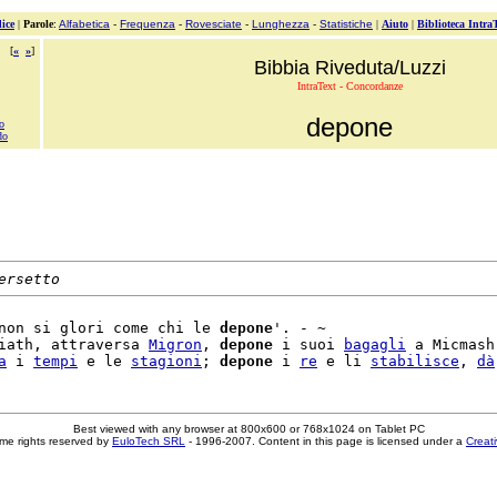
ice
|
Parole
:
Alfabetica
-
Frequenza
-
Rovesciate
-
Lunghezza
-
Statistiche
|
Aiuto
|
Biblioteca Intra
[
«
»
]
Bibbia Riveduta/Luzzi
IntraText - Concordanze
depone
o
do
ersetto
non si glori come chi le 
depone
'. - ~

iath, attraversa 
Migron
, 
depone
 i suoi 
bagagli
 a Micmash.
a
 i 
tempi
 e le 
stagioni
; 
depone
 i 
re
 e li 
stabilisce
, 
dà
Best viewed with any browser at 800x600 or 768x1024 on Tablet PC
me rights reserved by
EuloTech SRL
- 1996-2007. Content in this page is licensed under a
Creat