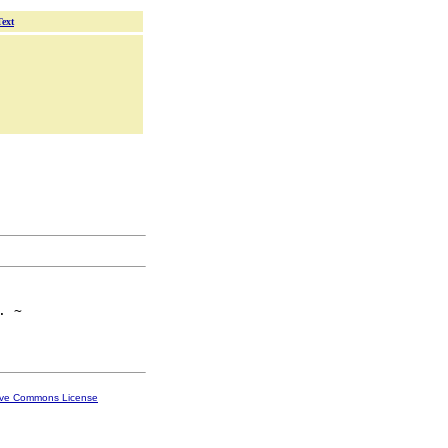
Text
 ~

ive Commons License