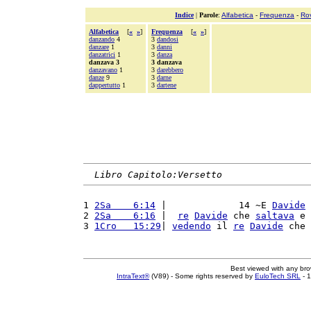
Indice
|
Parole
:
Alfabetica
-
Frequenza
-
Ro
Alfabetica
[
«
»
]
Frequenza
[
«
»
]
danzando
4
3
dandosi
danzare
1
3
danni
danzatrici
1
3
danza
danzava 3
3 danzava
danzavano
1
3
darebbero
danze
9
3
darne
dappertutto
1
3
dartene
Libro Capitolo:Versetto
1 
2Sa    6:14
 |             14 ~E 
Davide
2 
2Sa    6:16
 |  
re
Davide
 che 
saltava
 e 
3 
1Cro   15:29
| 
vedendo
 il 
re
Davide
 che 
Best viewed with any br
IntraText®
(V89) - Some rights reserved by
EuloTech SRL
- 1