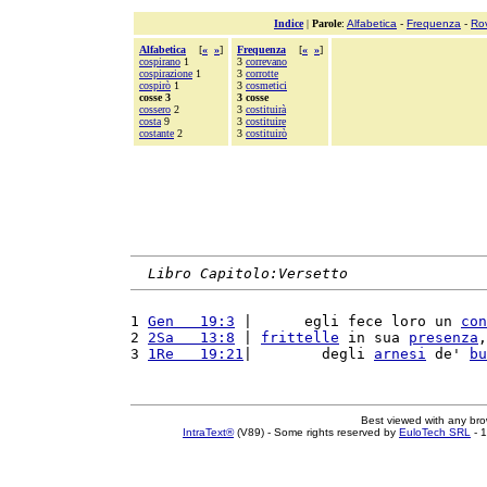
Indice
|
Parole
:
Alfabetica
-
Frequenza
-
Ro
Alfabetica
[
«
»
]
Frequenza
[
«
»
]
cospirano
1
3
correvano
cospirazione
1
3
corrotte
cospirò
1
3
cosmetici
cosse 3
3 cosse
cossero
2
3
costituirà
costa
9
3
costituire
costante
2
3
costituirò
Libro Capitolo:Versetto
1 
Gen   19:3
 |      egli fece loro un 
con
2 
2Sa   13:8
 | 
frittelle
 in sua 
presenza
,
3 
1Re   19:21
|        degli 
arnesi
 de' 
bu
Best viewed with any br
IntraText®
(V89) - Some rights reserved by
EuloTech SRL
- 1