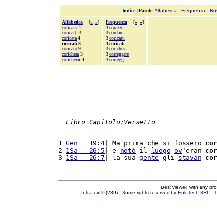
Indice
|
Parole
:
Alfabetica
-
Frequenza
-
Ro
Alfabetica
[
«
»
]
Frequenza
[
«
»
]
coricarsi
2
3
corazze
coricarti
3
3
cordame
coricata
4
3
coricarti
coricati 3
3 coricati
coricato
9
3
coricherà
coricherà
3
3
correggere
coricherai
4
3
correggi
Libro Capitolo:Versetto
1 
Gen   19:4
| Ma prima che si fossero 
cor
2 
1Sa   26:5
| e 
notò
 il 
luogo
ov
'eran 
cor
3 
1Sa   26:7
| la sua 
gente
 gli 
stavan
cor
Best viewed with any br
IntraText®
(V89) - Some rights reserved by
EuloTech SRL
- 1