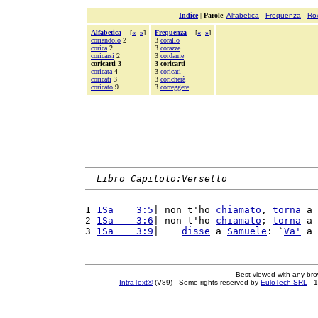
Indice
|
Parole
:
Alfabetica
-
Frequenza
-
Ro
Alfabetica
[
«
»
]
Frequenza
[
«
»
]
coriandolo
2
3
corallo
corica
2
3
corazze
coricarsi
2
3
cordame
coricarti 3
3 coricarti
coricata
4
3
coricati
coricati
3
3
coricherà
coricato
9
3
correggere
Libro Capitolo:Versetto
1 
1Sa    3:5
| non t'ho 
chiamato
, 
torna
 a 
2 
1Sa    3:6
| non t'ho 
chiamato
; 
torna
 a 
3 
1Sa    3:9
|    
disse
 a 
Samuele
: `
Va'
 a 
Best viewed with any br
IntraText®
(V89) - Some rights reserved by
EuloTech SRL
- 1