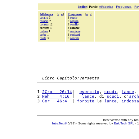
Indice
|
Parole
:
Alfabetica
-
Frequenza
-
Ro
Alfabetica
[
«
»
]
Frequenza
[
«
»
]
corallo
3
3
coprir
corazin
2
3
copron
corazza
12
3
corallo
corazze 3
3 corazze
corban
1
3
cordame
corbe
1
3
coricarti
corda
30
3
coricati
Libro Capitolo:Versetto
1 
2Cro   26:14
|  
esercito
, 
scudi
, 
lance
, 
2 
Neh    4:16
 |   
lance
, di 
scudi
, d'
arch
3 
Ger   46:4
  | 
forbite
 le 
lance
, 
indossa
Best viewed with any br
IntraText®
(V89) - Some rights reserved by
EuloTech SRL
- 1