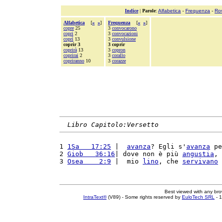
Indice
|
Parole
:
Alfabetica
-
Frequenza
-
Ro
Alfabetica
[
«
»
]
Frequenza
[
«
»
]
copre
25
3
convocarono
copri
2
3
convocazioni
coprì
13
3
convulsione
coprir 3
3 coprir
coprirà
13
3
copron
coprirai
2
3
corallo
copriranno
10
3
corazze
Libro Capitolo:Versetto
1 
1Sa   17:25
 |  
avanza
? Egli s'
avanza
 pe
2 
Giob   36:16
| dove non è più 
angustia
, 
3 
Osea    2:9
 |  mio 
lino
, che 
servivano
 
Best viewed with any br
IntraText®
(V89) - Some rights reserved by
EuloTech SRL
- 1