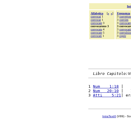
Ind
Alfabetica
[
«
»
]
Frequenza
convocai
1
3
converton
convocar
1
3
convien
convocare
3
3
convocare
convocarono 3
3 convocar
convocata
4
3
convocazi
convocate
5
3
convulsio
convocati
1
3
coprir
Libro Capitolo:V
1 
Num    1:18
 |   
2 
Num   20:10
 |   
3 
Atti    5:21
| er
IntraText®
(V89) - So