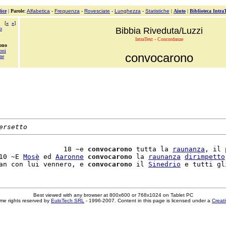
ice
|
Parole
:
Alfabetica
-
Frequenza
-
Rovesciate
-
Lunghezza
-
Statistiche
|
Aiuto
|
Biblioteca Intra
[
«
»
]
o
Bibbia Riveduta/Luzzi
IntraText - Concordanze
ono
oni
convocarono
ne
ersetto
                18 ~e 
convocarono
 tutta la 
raunanza
, il 
10 ~E 
Mosè
 ed 
Aaronne
convocarono
 la 
raunanza
dirimpetto
an con lui vennero, e 
convocarono
 il 
Sinedrio
Best viewed with any browser at 800x600 or 768x1024 on Tablet PC
me rights reserved by
EuloTech SRL
- 1996-2007. Content in this page is licensed under a
Creat