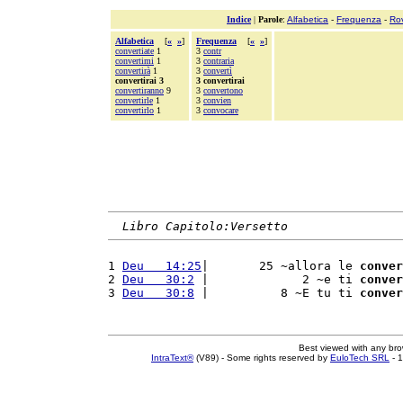
Indice
|
Parole
:
Alfabetica
-
Frequenza
-
Ro
Alfabetica
[
«
»
]
Frequenza
[
«
»
]
convertiate
1
3
contr
convertimi
1
3
contraria
convertirà
1
3
convertì
convertirai 3
3 convertirai
convertiranno
9
3
convertono
convertirle
1
3
convien
convertirlo
1
3
convocare
Libro Capitolo:Versetto
1 
Deu   14:25
|       25 ~allora le 
conver
2 
Deu   30:2
 |             2 ~e ti 
conver
3 
Deu   30:8
 |          8 ~E tu ti 
conver
Best viewed with any br
IntraText®
(V89) - Some rights reserved by
EuloTech SRL
- 1