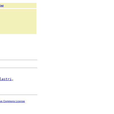
Text
lastri
,

ive Commons License