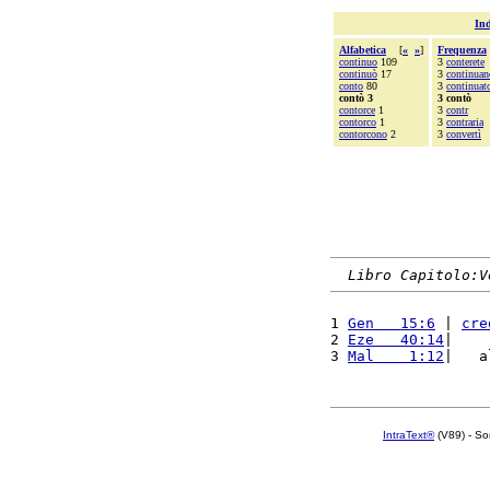
Ind
Alfabetica
[
«
»
]
Frequenza
continuo
109
3
conterete
continuò
17
3
continuan
conto
80
3
continuat
contò 3
3 contò
contorce
1
3
contr
contorco
1
3
contraria
contorcono
2
3
convertì
Libro Capitolo:V
1 
Gen   15:6
 | 
cre
2 
Eze   40:14
|    
3 
Mal    1:12
|   a
IntraText®
(V89) - So