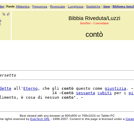
ice
|
Parole
:
Alfabetica
-
Frequenza
-
Rovesciate
-
Lunghezza
-
Statistiche
|
Aiuto
|
Biblioteca Intra
[
«
»
]
Bibbia Riveduta/Luzzi
o
IntraText - Concordanze
o
contò
ersetto
dette
 all'
Eterno
, che gli 
contò
 questo come 
giustizia
. ~

                      14 ~
Contò
sessanta
cubiti
 per i 
pi
limento, è cosa di nessun 
conto'
Best viewed with any browser at 800x600 or 768x1024 on Tablet PC
me rights reserved by
EuloTech SRL
- 1996-2007. Content in this page is licensed under a
Creat