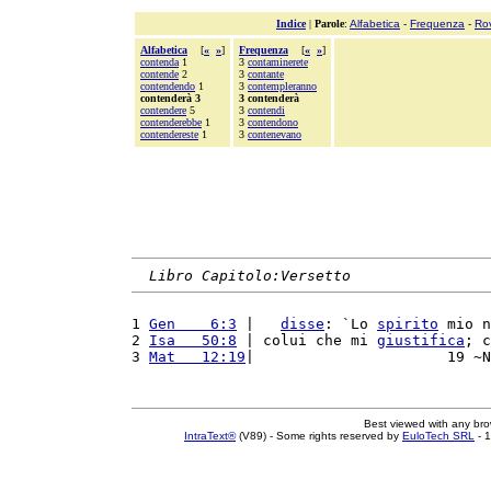
Indice
|
Parole
:
Alfabetica
-
Frequenza
-
Ro
Alfabetica
[
«
»
]
Frequenza
[
«
»
]
contenda
1
3
contaminerete
contende
2
3
contante
contendendo
1
3
contempleranno
contenderà 3
3 contenderà
contendere
5
3
contendi
contenderebbe
1
3
contendono
contendereste
1
3
contenevano
Libro Capitolo:Versetto
1 
Gen    6:3
 |   
disse
: `Lo 
spirito
 mio n
2 
Isa   50:8
 | colui che mi 
giustifica
; c
3 
Mat   12:19
|                      19 ~N
Best viewed with any br
IntraText®
(V89) - Some rights reserved by
EuloTech SRL
- 1