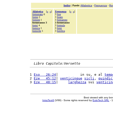
Indice
|
Parole
:
Alfabetica
-
Frequenza
-
Ro
Alfabetica
[
«
»
]
Frequenza
[
«
»
]
formavano
6
3
fora
forme
2
3
forato
formerà
1
3
formarono
formeranno 3
3 formeranno
formi
4
3
formula
formica
1
3
forni
formiche
1
3
fortifica
Libro Capitolo:Versetto
1 
Eso   26:24
|           in su, e al 
temp
2 
Eze   45:12
| 
venticinque
sicli
, 
quindic
3 
Eze   48:15
|     
larghezza
 sui 
venticin
Best viewed with any br
IntraText®
(V89) - Some rights reserved by
EuloTech SRL
- 1