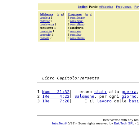
Indice
|
Parole
:
Alfabetica
-
Frequenza
-
Ro
Alfabetica
[
«
»
]
Frequenza
[
«
»
]
consista
1
3
considerano
consiste
7
3
considerati
consistenza
1
3
consigliano
consisteva 3
3 consisteva
consistito
1
3
consueto
consocio
1
3
consultar
consola
7
3
consultarmi
Libro Capitolo:Versetto
1 
Num   31:32
|   erano 
stati
 alla 
guerra
,
2 
1Re    4:22
| 
Salomone
, per ogni 
giorno
,
3 
1Re    7:28
|     E il 
lavoro
 delle 
basi
Best viewed with any br
IntraText®
(V89) - Some rights reserved by
EuloTech SRL
- 1