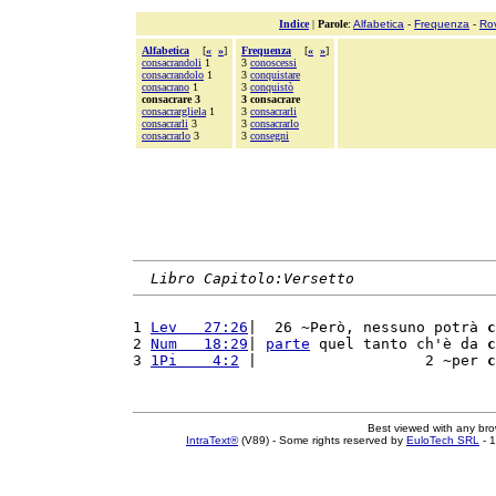
Indice
|
Parole
:
Alfabetica
-
Frequenza
-
Ro
Alfabetica
[
«
»
]
Frequenza
[
«
»
]
consacrandoli
1
3
conoscessi
consacrandolo
1
3
conquistare
consacrano
1
3
conquistò
consacrare 3
3 consacrare
consacrargliela
1
3
consacrarli
consacrarli
3
3
consacrarlo
consacrarlo
3
3
consegni
Libro Capitolo:Versetto
1 
Lev   27:26
|  26 ~Però, nessuno potrà 
c
2 
Num   18:29
| 
parte
 quel tanto ch'è da 
c
3 
1Pi    4:2
 |                   2 ~per 
c
Best viewed with any br
IntraText®
(V89) - Some rights reserved by
EuloTech SRL
- 1