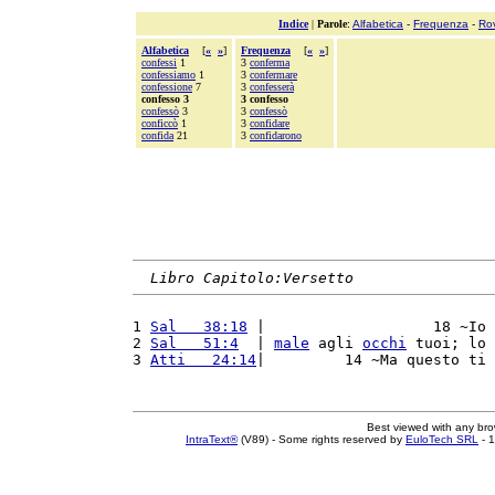
Indice
|
Parole
:
Alfabetica
-
Frequenza
-
Ro
Alfabetica
[
«
»
]
Frequenza
[
«
»
]
confessi
1
3
conferma
confessiamo
1
3
confermare
confessione
7
3
confesserà
confesso 3
3 confesso
confessò
3
3
confessò
conficcò
1
3
confidare
confida
21
3
confidarono
Libro Capitolo:Versetto
1 
Sal   38:18
 |                   18 ~Io 
2 
Sal   51:4
  | 
male
 agli 
occhi
 tuoi; lo 
3 
Atti   24:14
|         14 ~Ma questo ti 
Best viewed with any br
IntraText®
(V89) - Some rights reserved by
EuloTech SRL
- 1