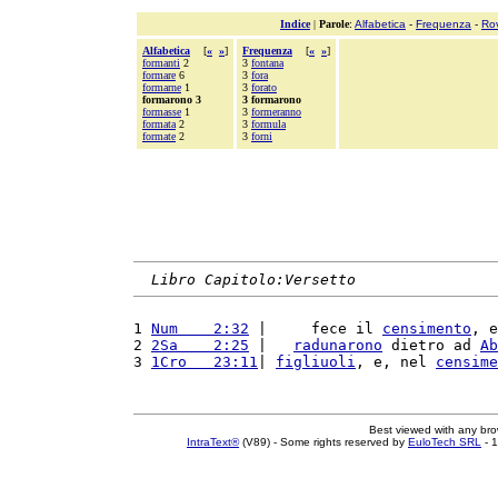
Indice
|
Parole
:
Alfabetica
-
Frequenza
-
Ro
Alfabetica
[
«
»
]
Frequenza
[
«
»
]
formanti
2
3
fontana
formare
6
3
fora
formarne
1
3
forato
formarono 3
3 formarono
formasse
1
3
formeranno
formata
2
3
formula
formate
2
3
forni
Libro Capitolo:Versetto
1 
Num    2:32
 |     fece il 
censimento
, e
2 
2Sa    2:25
 |   
radunarono
 dietro ad 
Ab
3 
1Cro   23:11
| 
figliuoli
, e, nel 
censime
Best viewed with any br
IntraText®
(V89) - Some rights reserved by
EuloTech SRL
- 1