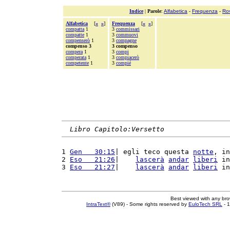
Indice
|
Parole
:
Alfabetica
-
Frequenza
-
Ro
Alfabetica
[
«
»
]
Frequenza
[
«
»
]
compatta
1
3
commissari
compatte
1
3
commuovi
compenserò
1
3
compagne
compenso 3
3 compenso
compera
1
3
compi
comperata
1
3
compiacerò
competente
1
3
compié
Libro Capitolo:Versetto
1 
Gen   30:15
| egli teco questa 
notte
, in
2 
Eso   21:26
|    
lascerà
andar
liberi
 in
3 
Eso   21:27
|    
lascerà
andar
liberi
 in
Best viewed with any br
IntraText®
(V89) - Some rights reserved by
EuloTech SRL
- 1