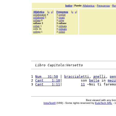
Indice
|
Parole
:
Alfabetica
-
Frequenza
-
Ro
Alfabetica
[
«
»
]
Frequenza
[
«
»
]
collaboratori
4
3
coglier
collaborerà
1
3
coiaio
collana
6
3
colga
collane 3
3 collane
collari
1
3
colmata
colle 35
3
colmato
collega
1
3
colmò
Libro Capitolo:Versetto
1 
Num   31:50
 | 
braccialetti
, 
anelli
, 
pen
2 
Cant    1:10
|         son 
belle
 in 
mezz
3 
Cant    1:11
|         
11
 ~Noi ti farem
Best viewed with any br
IntraText®
(V89) - Some rights reserved by
EuloTech SRL
- 1