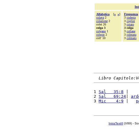
Ind
Alfabetica
[
«
»
]
Frequenza
colava
2
3
codesta
colazione
2
3
coglier
colei 26
3
coiaio
colga 3
3 colga
colgano
1
3
collane
colgon
2
3
colmata
coll' 10
3
colmato
Libro Capitolo:V
1 
Sal   35:8
 |    
2 
Sal   69:24
| 
ard
3 
Mic    4:9
 |   
p
IntraText®
(V89) - So