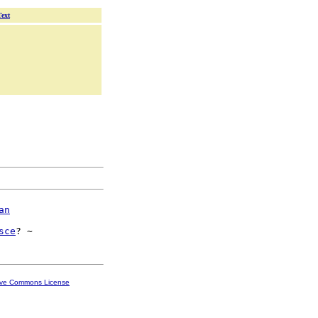
Text
an
sce
ive Commons License