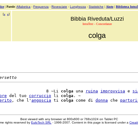
ice
|
Parole
:
Alfabetica
-
Frequenza
-
Rovesciate
-
Lunghezza
-
Statistiche
|
Aiuto
|
Biblioteca Intra
[
«
»
]
Bibbia Riveduta/Luzzi
IntraText - Concordanze
colga
ersetto
                   8 ~Li 
colga
 una 
ruina
improvvisa
 e 
si
ore
 del tuo 
corruccio
 li 
colga
. ~

erito
, che l'
angoscia
 ti 
colga
 come di 
donna
 che 
partori
Best viewed with any browser at 800x600 or 768x1024 on Tablet PC
me rights reserved by
EuloTech SRL
- 1996-2007. Content in this page is licensed under a
Creat