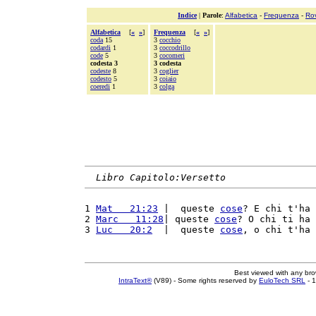
Indice
|
Parole
:
Alfabetica
-
Frequenza
-
Ro
Alfabetica
[
«
»
]
Frequenza
[
«
»
]
coda
15
3
cocchio
codardi
1
3
coccodrillo
code
5
3
cocomeri
codesta 3
3 codesta
codeste
8
3
coglier
codesto
5
3
coiaio
coeredi
1
3
colga
Libro Capitolo:Versetto
1 
Mat   21:23
 |  queste 
cose
? E chi t'ha 
2 
Marc   11:28
| queste 
cose
? O chi ti ha 
3 
Luc   20:2
  |  queste 
cose
, o chi t'ha 
Best viewed with any br
IntraText®
(V89) - Some rights reserved by
EuloTech SRL
- 1