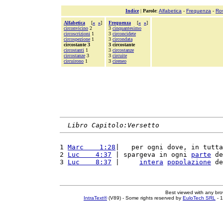
Indice
|
Parole
:
Alfabetica
-
Frequenza
-
Ro
Alfabetica
[
«
»
]
Frequenza
[
«
»
]
circonvicino
2
3
cinquantesimo
circoscrizioni
1
3
circoncidete
circospezione
1
3
circondata
circostante 3
3 circostante
circostanti
1
3
circostanze
circostanze
3
3
circuite
circuirono
1
3
cireneo
Libro Capitolo:Versetto
1 
Marc    1:28
|   per ogni dove, in tutta
2 
Luc    4:37
 | spargeva in ogni 
parte
 de
3 
Luc    8:37
 |     
intera
popolazione
 de
Best viewed with any br
IntraText®
(V89) - Some rights reserved by
EuloTech SRL
- 1