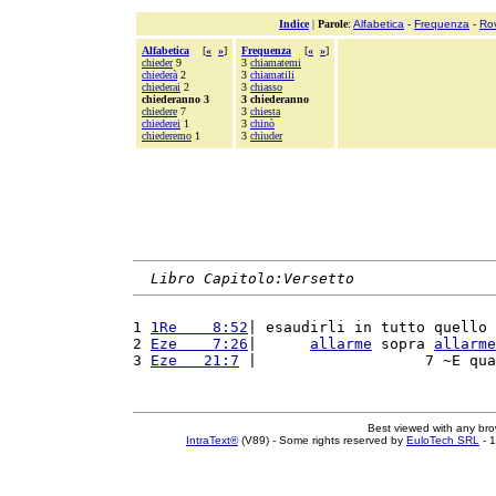
Indice
|
Parole
:
Alfabetica
-
Frequenza
-
Ro
Alfabetica
[
«
»
]
Frequenza
[
«
»
]
chieder
9
3
chiamatemi
chiederà
2
3
chiamatili
chiederai
2
3
chiasso
chiederanno 3
3 chiederanno
chiedere
7
3
chiesta
chiederei
1
3
chinò
chiederemo
1
3
chiuder
Libro Capitolo:Versetto
1 
1Re    8:52
| esaudirli in tutto quello 
2 
Eze    7:26
|      
allarme
 sopra 
allarme
3 
Eze   21:7
 |                   7 ~E qua
Best viewed with any br
IntraText®
(V89) - Some rights reserved by
EuloTech SRL
- 1