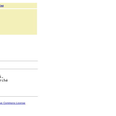
Text
,

rché

ive Commons License