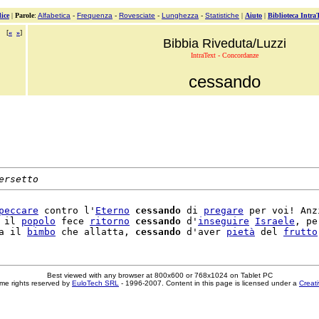
ice
|
Parole
:
Alfabetica
-
Frequenza
-
Rovesciate
-
Lunghezza
-
Statistiche
|
Aiuto
|
Biblioteca Intra
[
«
»
]
Bibbia Riveduta/Luzzi
IntraText - Concordanze
cessando
ersetto
peccare
 contro l'
Eterno
cessando
 di 
pregare
 per voi! Anzi
 il 
popolo
 fece 
ritorno
cessando
 d'
inseguire
Israele
, pe
a il 
bimbo
 che allatta, 
cessando
 d'aver 
pietà
 del 
frutto
Best viewed with any browser at 800x600 or 768x1024 on Tablet PC
me rights reserved by
EuloTech SRL
- 1996-2007. Content in this page is licensed under a
Creat