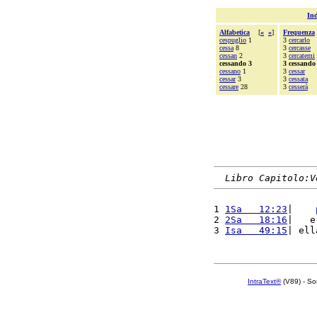
Ind
Alfabetica
[
«
»
]
Frequenza
cespuglio
1
3
cercarlo
cessa
8
3
cercasse
cessan
2
3
cercatemi
cessando 3
3 cessando
cessano
1
3
cessar
cessar
3
3
cessata
cessare
28
3
cesserà
Libro Capitolo:V
1 
1Sa   12:23
|    
2 
2Sa   18:16
|   e
3 
Isa   49:15
| ell
IntraText®
(V89) - So