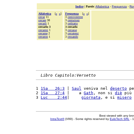
Indice
|
Parole
:
Alfabetica
-
Frequenza
-
Ro
Alfabetica
[
«
»
]
Frequenza
[
«
»
]
cercar
11
3
centoventitre
cercare
38
3
centurioni
cercarli
1
3
cerbiatto
cercarlo 3
3 cercarlo
cercarmi
1
3
cercasse
cercarne
2
3
cercatemi
cercaron
1
3
cessando
Libro Capitolo:Versetto
1 
1Sa   26:3
 | 
Saul
 veniva nel 
deserto
 pe
2 
1Sa   27:4
 |    a 
Gath
, non si 
diè
 più 
3 
Luc    2:44
|     
giornata
, e si 
misero
 
Best viewed with any br
IntraText®
(V89) - Some rights reserved by
EuloTech SRL
- 1