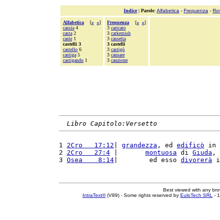
Indice
|
Parole
:
Alfabetica
-
Frequenza
-
Ro
Alfabetica
[
«
»
]
Frequenza
[
«
»
]
cassia
4
3
caricato
casta
2
3
carkemish
caste
1
3
cassetta
castelli 3
3 castelli
castello
6
3
castigò
castiga
5
3
causare
castigando
1
3
cauzione
Libro Capitolo:Versetto
1 
2Cro   17:12
| 
grandezza
, ed 
edificò
 in 
2 
2Cro   27:4
 |       
montuosa
 di 
Giuda
, 
3 
Osea    8:14
|        ed esso 
divorerà
 i
Best viewed with any br
IntraText®
(V89) - Some rights reserved by
EuloTech SRL
- 1