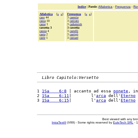
Indice
|
Parole
:
Alfabetica
-
Frequenza
-
Ro
Alfabetica
[
«
»
]
Frequenza
[
«
»
]
caso
44
3
carestie
cassa
10
3
caricato
casse
1
3
carkemish
cassetta 3
3 cassetta
cassia
4
3
castelli
casta
2
3
castigò
caste
1
3
causare
Libro Capitolo:Versetto
1 
1Sa    6:8
 | accanto ad essa 
ponete
, in
2 
1Sa    6:11
|        l'
arca
 dell'
Eterno
 
3 
1Sa    6:15
|        l'
arca
 dell'
Eterno
 
Best viewed with any br
IntraText®
(V89) - Some rights reserved by
EuloTech SRL
- 1