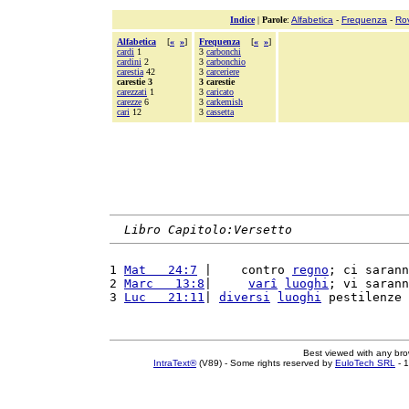
Indice
|
Parole
:
Alfabetica
-
Frequenza
-
Ro
Alfabetica
[
«
»
]
Frequenza
[
«
»
]
cardi
1
3
carbonchi
cardini
2
3
carbonchio
carestia
42
3
carceriere
carestie 3
3 carestie
carezzati
1
3
caricato
carezze
6
3
carkemish
cari
12
3
cassetta
Libro Capitolo:Versetto
1 
Mat   24:7
 |    contro 
regno
; ci sarann
2 
Marc   13:8
|     
varî
luoghi
; vi sarann
3 
Luc   21:11
| 
diversi
luoghi
 pestilenze 
Best viewed with any br
IntraText®
(V89) - Some rights reserved by
EuloTech SRL
- 1