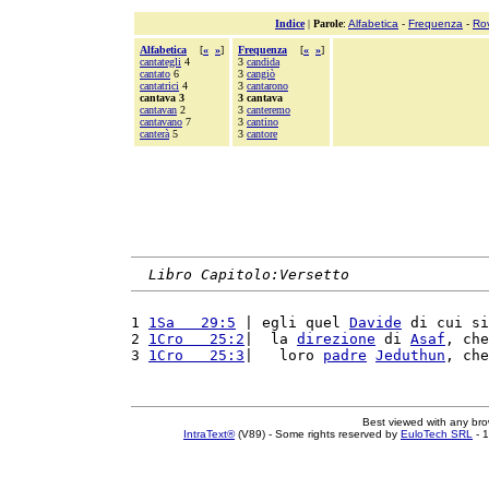
Indice
|
Parole
:
Alfabetica
-
Frequenza
-
Ro
Alfabetica
[
«
»
]
Frequenza
[
«
»
]
cantategli
4
3
candida
cantato
6
3
cangiò
cantatrici
4
3
cantarono
cantava 3
3 cantava
cantavan
2
3
canteremo
cantavano
7
3
cantino
canterà
5
3
cantore
Libro Capitolo:Versetto
1 
1Sa   29:5
 | egli quel 
Davide
 di cui si
2 
1Cro   25:2
|  la 
direzione
 di 
Asaf
, che
3 
1Cro   25:3
|   loro 
padre
Jeduthun
, che
Best viewed with any br
IntraText®
(V89) - Some rights reserved by
EuloTech SRL
- 1