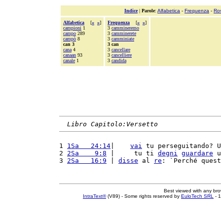
Indice
|
Parole
:
Alfabetica
-
Frequenza
-
Ro
Alfabetica
[
«
»
]
Frequenza
[
«
»
]
campioni
1
3
cammineremo
campo
289
3
camminerete
campò
8
3
camminiate
can 3
3 can
cana
4
3
cancellare
canaan
93
3
cancelliere
canale
1
3
candida
Libro Capitolo:Versetto
1 
1Sa   24:14
|    
vai
 tu perseguitando? U
2 
2Sa    9:8
 |     tu ti 
degni
guardare
 u
3 
2Sa   16:9
 | 
disse
 al 
re
: `Perché quest
Best viewed with any br
IntraText®
(V89) - Some rights reserved by
EuloTech SRL
- 1