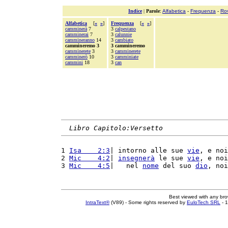
Indice
|
Parole
:
Alfabetica
-
Frequenza
-
Ro
Alfabetica
[
«
»
]
Frequenza
[
«
»
]
camminerà
7
3
calpestano
camminerai
7
3
calunnie
cammineranno
14
3
cambiato
cammineremo 3
3 cammineremo
camminerete
3
3
camminerete
camminerò
10
3
camminiate
cammini
18
3
can
Libro Capitolo:Versetto
1 
Isa    2:3
| intorno alle sue 
vie
, e noi
2 
Mic    4:2
| 
insegnerà
 le sue 
vie
, e noi
3 
Mic    4:5
|   nel 
nome
 del suo 
dio
, noi
Best viewed with any br
IntraText®
(V89) - Some rights reserved by
EuloTech SRL
- 1