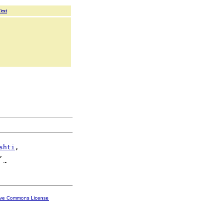
Text
shti
,



ive Commons License