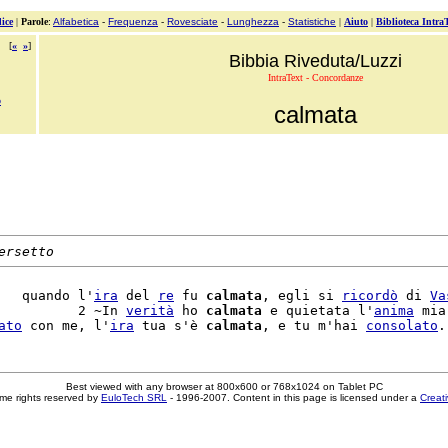
ice
|
Parole
:
Alfabetica
-
Frequenza
-
Rovesciate
-
Lunghezza
-
Statistiche
|
Aiuto
|
Biblioteca Intra
[
«
»
]
Bibbia Riveduta/Luzzi
IntraText - Concordanze
o
calmata
ersetto
   quando l'
ira
 del 
re
 fu 
calmata
, egli si 
ricordò
 di 
Va
          2 ~In 
verità
 ho 
calmata
 e quietata l'
anima
 mia,
ato
 con me, l'
ira
 tua s'è 
calmata
, e tu m'hai 
consolato
Best viewed with any browser at 800x600 or 768x1024 on Tablet PC
me rights reserved by
EuloTech SRL
- 1996-2007. Content in this page is licensed under a
Creat