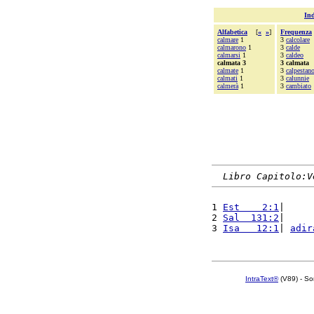
Ind
Alfabetica
[
«
»
]
Frequenza
calmare
1
3
calcolare
calmarono
1
3
calde
calmarsi
1
3
caldeo
calmata 3
3 calmata
calmate
1
3
calpestan
calmati
1
3
calunnie
calmerà
1
3
cambiato
Libro Capitolo:V
1 
Est    2:1
|     
2 
Sal  131:2
|     
3 
Isa   12:1
| 
adir
IntraText®
(V89) - So