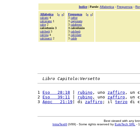
Indice
|
Parole
:
Alfabetica
-
Frequenza
-
Ro
Alfabetica
[
«
»
]
Frequenza
[
«
»
]
calcato
4
3
caftor
calcavano
1
3
cagionata
calce
2
3
calabroni
calcedonio 3
3 calcedonio
calcherà
3
3
calcherà
calcina
4
3
calcolare
calcinacci
2
3
calde
Libro Capitolo:Versetto
1 
Eso   28:18
 | 
rubino
, uno 
zaffiro
, un 
c
2 
Eso   39:11
 | 
rubino
, uno 
zaffiro
, un 
c
3 
Apoc   21:19
| di 
zaffiro
; il 
terzo
 di 
c
Best viewed with any br
IntraText®
(V89) - Some rights reserved by
EuloTech SRL
- 1