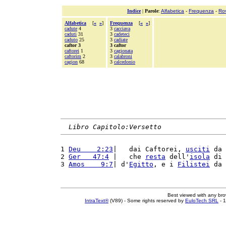
Indice
|
Parole
:
Alfabetica
-
Frequenza
-
Ro
Alfabetica
[
«
»
]
Frequenza
[
«
»
]
cadute
4
3
cacciava
caduti
31
3
cadeteci
caduto
25
3
cadiate
caftor 3
3 caftor
caftorei
1
3
cagionata
caftorim
2
3
calabroni
cagion
68
3
calcedonio
Libro Capitolo:Versetto
1 
Deu    2:23
|   dai Caftorei, 
usciti
 da 
2 
Ger   47:4
 |   che 
resta
 dell'
isola
 di 
3 
Amos    9:7
| d'
Egitto
, e i 
Filistei
 da 
Best viewed with any br
IntraText®
(V89) - Some rights reserved by
EuloTech SRL
- 1