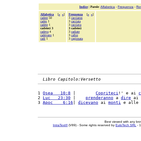
Indice
|
Parole
:
Alfabetica
-
Frequenza
-
Ro
Alfabetica
[
«
»
]
Frequenza
[
«
»
]
cadere
50
3
cacciaron
cades
1
3
cacciata
cadete
1
3
cacciava
cadeteci 3
3 cadeteci
cadeva
4
3
cadiate
cadevano
1
3
caftor
cadi
1
3
cagionata
Libro Capitolo:Versetto
1 
Osea   10:8
 |        
Copriteci
!' e ai 
c
2 
Luc   23:30
 |    
prenderanno
 a 
dire
 ai 
3 
Apoc    6:16
| 
dicevano
 ai 
monti
 e alle 
Best viewed with any br
IntraText®
(V89) - Some rights reserved by
EuloTech SRL
- 1